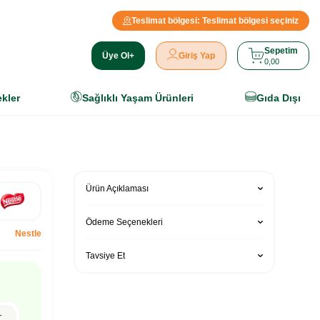
Teslimat bölgesi:
Teslimat bölgesi seçiniz
Sepetim
Üye Ol+
Giriş Yap
0,00
ekler
Sağlıklı Yaşam Ürünleri
Gıda Dışı
Ürün Açıklaması
Ödeme Seçenekleri
Nestle
Tavsiye Et