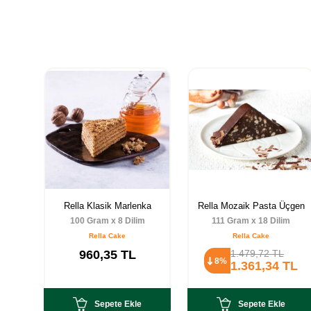
Pasta
Rella Klasik Marlenka
Rella Mozaik Pasta Üçgen
m
100 Gram x 8 Dilim
111 Gram x 18 Dilim
Rella Cake
Rella Cake
960,35
TL
1.479,72
TL
8%
TL
1.361,34
TL
Sepete Ekle
Sepete Ekle