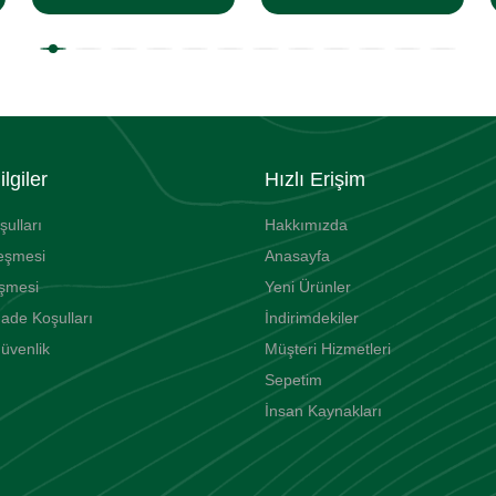
lgiler
Hızlı Erişim
şulları
Hakkımızda
leşmesi
Anasayfa
eşmesi
Yeni Ürünler
İade Koşulları
İndirimdekiler
Güvenlik
Müşteri Hizmetleri
Sepetim
İnsan Kaynakları