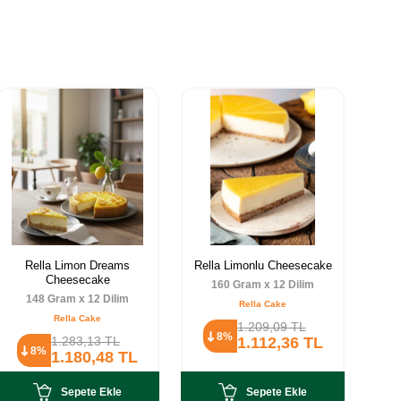
Rella Limon Dreams
Rella Limonlu Cheesecake
Re
Cheesecake
160 Gram x 12 Dilim
148 Gram x 12 Dilim
Rella Cake
Rella Cake
1.209,09
TL
8%
1.283,13
TL
1.112,36
TL
8%
1.180,48
TL
Sepete Ekle
Sepete Ekle