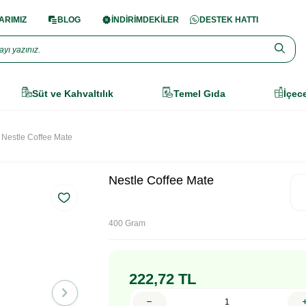
RIMIZ
BLOG
İNDİRİMDEKİLER
DESTEK HATTI
Süt ve Kahvaltılık
Temel Gıda
İçec
Nestle Coffee Mate
Nestle Coffee Mate
400 Gram
222,72
TL