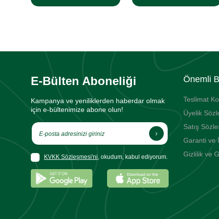
E-Bülten Aboneliği
Önemli Bi
Teslimat Ko
Kampanya ve yeniliklerden haberdar olmak
için e-bültenimize abone olun!
Üyelik Söz
Satış Sözl
Garanti ve 
Gizlilik ve 
KVKK Sözleşmesi'ni
, okudum, kabul ediyorum.