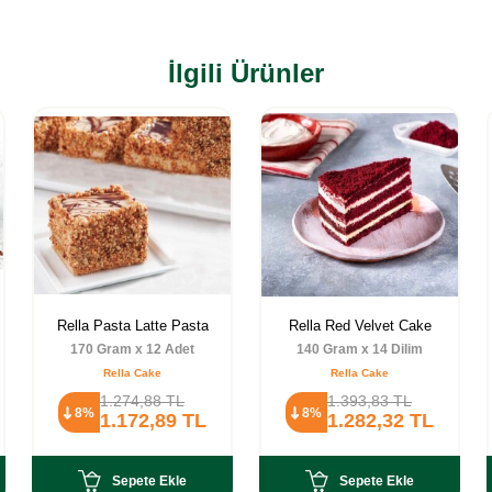
İlgili Ürünler
Rella Pasta Latte Pasta
Rella Red Velvet Cake
170 Gram x 12 Adet
140 Gram x 14 Dilim
Rella Cake
Rella Cake
1.274,88
TL
1.393,83
TL
8%
8%
1.172,89
TL
1.282,32
TL
Sepete Ekle
Sepete Ekle