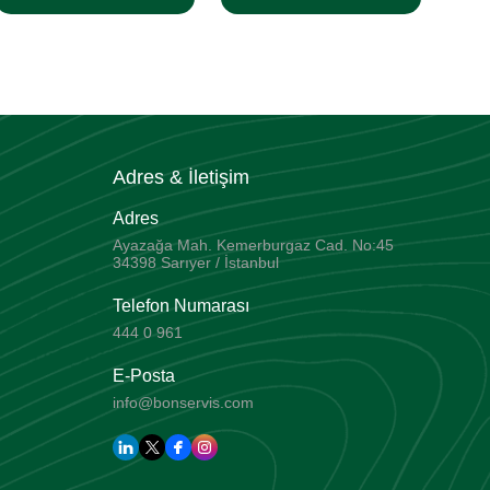
Adres & İletişim
Adres
Ayazağa Mah. Kemerburgaz Cad. No:45
34398 Sarıyer / İstanbul
Telefon Numarası
444 0 961
E-Posta
info@bonservis.com