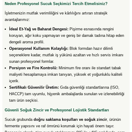
Neden Profesyonel Sucuk Seçkimizi Tercih Etmelisiniz?
İşletmenizin mutfak verimliliğini ve kârlılığını artıran stratejik
avantajlarımız:
İdeal Et-Yağ ve Baharat Dengesi:
Pişirme esnasında rengini
koruyan, ağır koku yapmayan ve geniş bir damak tadına hitap eden
dengeli aroma profili.
Operasyonel Kullanım Kolaylığı:
Blok formdan hazır dilimli
seçeneklere kadar, mutfak iş yükünü azaltan ve hızlı servis imkanı
sunan profesyonel formlar.
Porsiyon ve Fire Kontrolü:
Minimum fire oranı ile standart tabak
maliyeti hesaplamaya imkan tanıyan, yüksek et yoğunluklu kaliteli
içerik.
Sertifikalı Güvenilir Üretim:
Gıda güvenliği standartlarına (ISO,
HACCP) tam uyumlu, hijyenik ambalajlarda sunulan ve izlenebilirliği
tam ürün seçkisi.
Güvenli Soğuk Zincir ve Profesyonel Lojistik Standartları
Sucuk grubunda
doğru saklama koşulları ve soğuk zincir
, ürünün
fermente yapısını ve raf ömrünü korumak için hayati önem taşır.