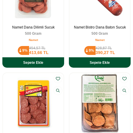
Namet Dana Dilimli Sucuk
Namet Bistro Dana Baton Sucuk
500 Gram
500 Gram
Namet
Namet
454,57
TL
428,87
TL
9%
9%
413,66
TL
390,27
TL
Sepete Ekle
Sepete Ekle