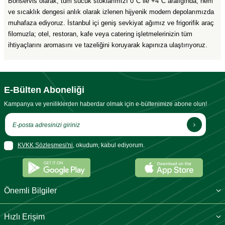
Bonservis olarak, tüm sucuk stoklarımızı 0°C ile +4°C aralığında, nem
ve sıcaklık dengesi anlık olarak izlenen hijyenik modern depolarımızda
muhafaza ediyoruz. İstanbul içi geniş sevkiyat ağımız ve frigorifik araç
filomuzla; otel, restoran, kafe veya catering işletmelerinizin tüm
ihtiyaçlarını aromasını ve tazeliğini koruyarak kapınıza ulaştırıyoruz.
E-Bülten Aboneliği
Kampanya ve yeniliklerden haberdar olmak için e-bültenimize abone olun!
KVKK Sözleşmesi'ni
, okudum, kabul ediyorum.
Önemli Bilgiler
Hızlı Erişim