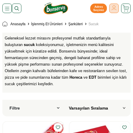
Adres
Seçiniz
Anasayfa
İşlenmiş Et Ürünleri
Şarküteri
Sucuk
Geleneksel lezzet mirasını profesyonel mutfak standartlarıyla
buluşturan
sucuk
koleksiyonumuz, işletmenizin menü kalitesini
yükseltmek için küratize edildi. Bonservis bünyesinde; ideal
fermantasyon sürecinden geçmiş, dengeli baharat profiline sahip ve
yüksek pişme performansı sunan profesyonel seçenekler sunuyoruz.
Otellerin zengin kahvaltı büfelerinden kafe ve restoranların sevilen tost,
pizza ve pide sunumlarına kadar tüm
Horeca
ve
EDT
birimleri için kârlı
sucuk çeşitlerimizi keşfedin.
Filtre