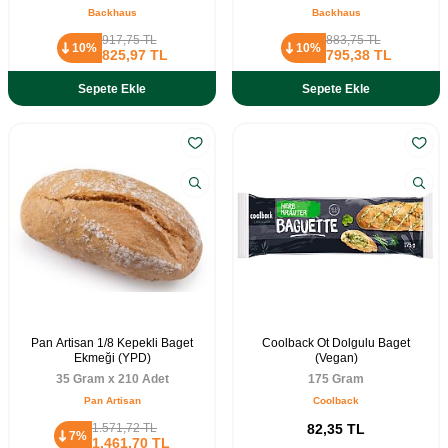
Backhaus
Backhaus
917,75
TL
883,75
TL
10%
10%
825,97
TL
795,38
TL
Sepete Ekle
Sepete Ekle
Pan Artisan 1/8 Kepekli Baget
Coolback Ot Dolgulu Baget
Ekmeği (YPD)
(Vegan)
35 Gram x 210 Adet
175 Gram
Pan Artisan
Coolback
1.571,72
TL
82,35
TL
7%
1.461,70
TL