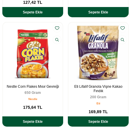
127,42
TL
Sepete Ekle
Sepete Ekle
Nestle Corn Flakes Mısır Gevreği
Eti Lifalif Granola Vişne Kakao
Fındık
650 Gram
200 Gram
Nestle
Eti
175,64
TL
169,89
TL
Sepete Ekle
Sepete Ekle