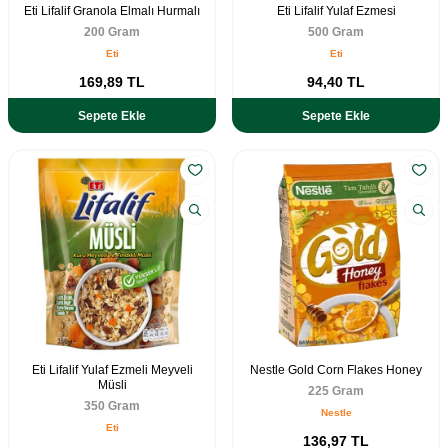
Eti Lifalif Granola Elmalı Hurmalı
Eti Lifalif Yulaf Ezmesi
200 Gram
500 Gram
Eti
Eti
169,89
TL
94,40
TL
Sepete Ekle
Sepete Ekle
Eti Lifalif Yulaf Ezmeli Meyveli
Nestle Gold Corn Flakes Honey
Müsli
225 Gram
350 Gram
Nestle
Eti
136,97
TL