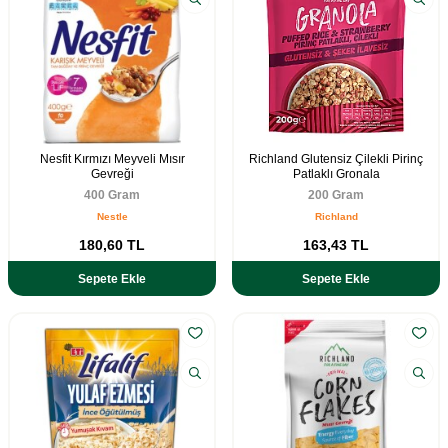
Nesfit Kırmızı Meyveli Mısır
Richland Glutensiz Çilekli Pirinç
Gevreği
Patlaklı Gronala
400 Gram
200 Gram
Nestle
Richland
180,60
TL
163,43
TL
Sepete Ekle
Sepete Ekle