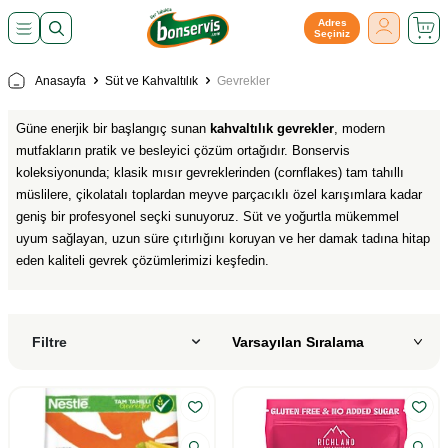
Adres
Seçiniz
Anasayfa
Süt ve Kahvaltılık
Gevrekler
Güne enerjik bir başlangıç sunan
kahvaltılık gevrekler
, modern
mutfakların pratik ve besleyici çözüm ortağıdır. Bonservis
koleksiyonunda; klasik mısır gevreklerinden (cornflakes) tam tahıllı
müslilere, çikolatalı toplardan meyve parçacıklı özel karışımlara kadar
geniş bir profesyonel seçki sunuyoruz. Süt ve yoğurtla mükemmel
uyum sağlayan, uzun süre çıtırlığını koruyan ve her damak tadına hitap
eden kaliteli gevrek çözümlerimizi keşfedin.
Filtre