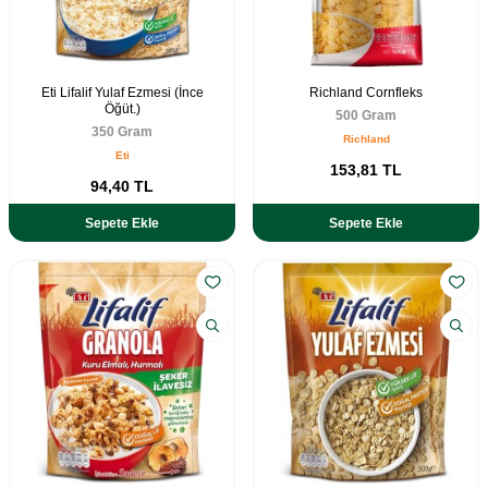
Eti Lifalif Yulaf Ezmesi (İnce
Richland Cornfleks
Öğüt.)
500 Gram
350 Gram
Richland
Eti
153,81
TL
94,40
TL
Sepete Ekle
Sepete Ekle