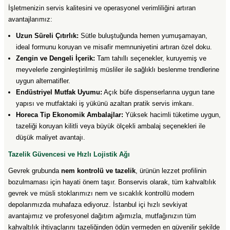
İşletmenizin servis kalitesini ve operasyonel verimliliğini artıran
avantajlarımız:
Uzun Süreli Çıtırlık:
Sütle buluştuğunda hemen yumuşamayan,
ideal formunu koruyan ve misafir memnuniyetini artıran özel doku.
Zengin ve Dengeli İçerik:
Tam tahıllı seçenekler, kuruyemiş ve
meyvelerle zenginleştirilmiş müsliler ile sağlıklı beslenme trendlerine
uygun alternatifler.
Endüstriyel Mutfak Uyumu:
Açık büfe dispenserlarına uygun tane
yapısı ve mutfaktaki iş yükünü azaltan pratik servis imkanı.
Horeca Tip Ekonomik Ambalajlar:
Yüksek hacimli tüketime uygun,
tazeliği koruyan kilitli veya büyük ölçekli ambalaj seçenekleri ile
düşük maliyet avantajı.
Tazelik Güvencesi ve Hızlı Lojistik Ağı
Gevrek grubunda
nem kontrolü ve tazelik
, ürünün lezzet profilinin
bozulmaması için hayati önem taşır. Bonservis olarak, tüm kahvaltılık
gevrek ve müsli stoklarımızı nem ve sıcaklık kontrollü modern
depolarımızda muhafaza ediyoruz. İstanbul içi hızlı sevkiyat
avantajımız ve profesyonel dağıtım ağımızla, mutfağınızın tüm
kahvaltılık ihtiyaçlarını tazeliğinden ödün vermeden en güvenilir şekilde