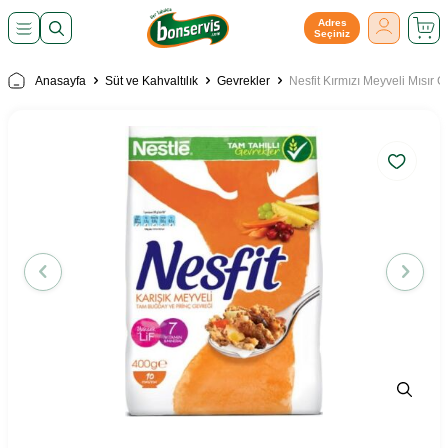
Adres
Seçiniz
Anasayfa
Süt ve Kahvaltılık
Gevrekler
Nesfit Kırmızı Meyveli Mısır 