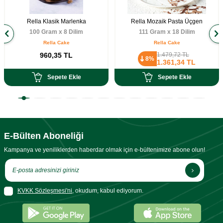
Rella Klasik Marlenka
Rella Mozaik Pasta Üçgen
100 Gram x 8 Dilim
111 Gram x 18 Dilim
Rella Cake
Rella Cake
960,35
TL
1.479,72
TL
8%
1.361,34
TL
Sepete Ekle
Sepete Ekle
E-Bülten Aboneliği
Kampanya ve yeniliklerden haberdar olmak için e-bültenimize abone olun!
KVKK Sözleşmesi'ni
, okudum, kabul ediyorum.