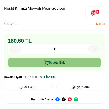
Nesfit Kırmızı Meyveli Mısır Gevreği
400 Gram
Nestle
180,60
TL
Sepete Ekle
Havale Fiyatı :
175,18
TL
%3
İndirim
Tavsiye Et
Fiyat Alarmı
Bu Ürünü Paylaş