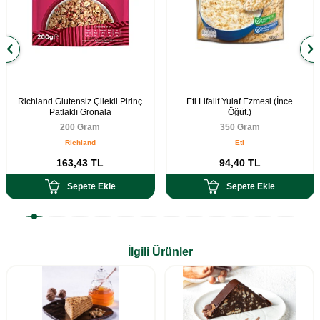
Richland Glutensiz Çilekli Pirinç
Eti Lifalif Yulaf Ezmesi (İnce
Patlaklı Gronala
Öğüt.)
200 Gram
350 Gram
Richland
Eti
163,43
TL
94,40
TL
Sepete Ekle
Sepete Ekle
İlgili Ürünler