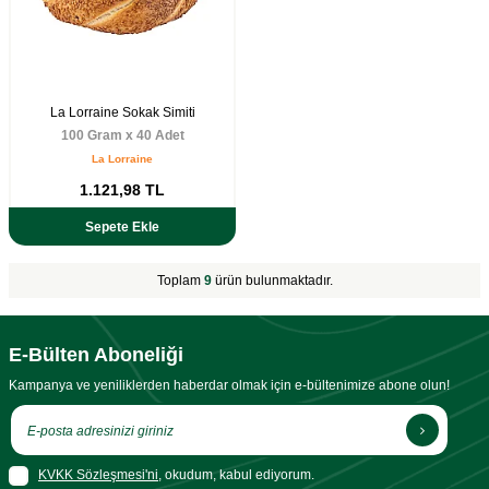
La Lorraine Sokak Simiti
100 Gram x 40 Adet
La Lorraine
1.121,98
TL
Sepete Ekle
Toplam
9
ürün bulunmaktadır.
E-Bülten Aboneliği
Kampanya ve yeniliklerden haberdar olmak için e-bültenimize abone olun!
KVKK Sözleşmesi'ni
, okudum, kabul ediyorum.