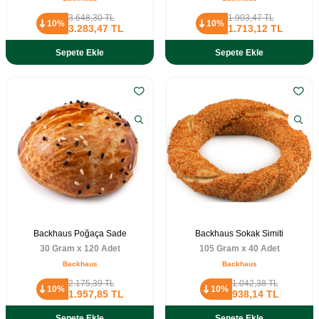
3.648,30
TL
1.903,47
TL
10%
10%
3.283,47
TL
1.713,12
TL
Sepete Ekle
Sepete Ekle
Backhaus Poğaça Sade
Backhaus Sokak Simiti
30 Gram x 120 Adet
105 Gram x 40 Adet
Backhaus
Backhaus
2.175,39
TL
1.042,38
TL
10%
10%
1.957,85
TL
938,14
TL
Sepete Ekle
Sepete Ekle