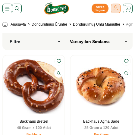
Adres
Seçiniz
Anasayfa
Dondurulmuş Ürünler
Dondurulmuş Unlu Mamüller
Açma,
Filtre
Backhaus Bretzel
Backhaus Açma Sade
40 Gram x 100 Adet
25 Gram x 120 Adet
Backhaus
Backhaus