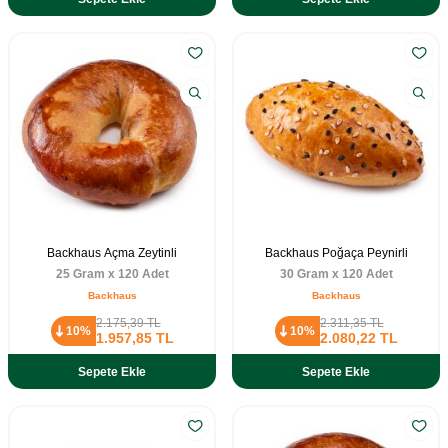
Backhaus Açma Zeytinli
Backhaus Poğaça Peynirli
25 Gram x 120 Adet
30 Gram x 120 Adet
Backhaus
Backhaus
2.175,39
TL
2.311,35
TL
10%
10%
1.957,85
TL
2.080,22
TL
Sepete Ekle
Sepete Ekle