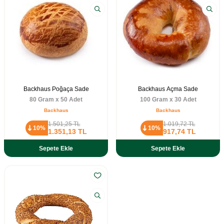
Backhaus Poğaça Sade
Backhaus Açma Sade
80 Gram x 50 Adet
100 Gram x 30 Adet
Backhaus
Backhaus
1.501,25
TL
1.019,72
TL
10%
10%
1.351,13
TL
917,74
TL
Sepete Ekle
Sepete Ekle