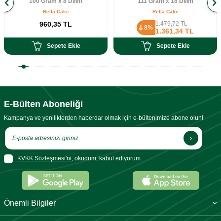
100 Gram x 8 Dilim
111 Gram x 18 Dilim
Rella Cake
Rella Cake
960,35
TL
1.479,72
TL
8%
1.361,34
TL
Sepete Ekle
Sepete Ekle
E-Bülten Aboneliği
Kampanya ve yeniliklerden haberdar olmak için e-bültenimize abone olun!
KVKK Sözleşmesi'ni
, okudum, kabul ediyorum.
Önemli Bilgiler