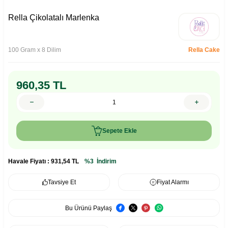
Rella Çikolatalı Marlenka
100 Gram x 8 Dilim
Rella Cake
960,35
TL
Sepete Ekle
Havale Fiyatı :
931,54
TL
%3
İndirim
Tavsiye Et
Fiyat Alarmı
Bu Ürünü Paylaş