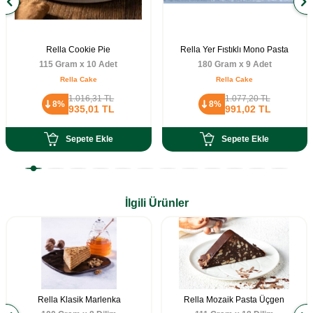
Rella Cookie Pie
Rella Yer Fıstıklı Mono Pasta
115 Gram x 10 Adet
180 Gram x 9 Adet
Rella Cake
Rella Cake
1.016,31
TL
1.077,20
TL
8%
8%
935,01
TL
991,02
TL
Sepete Ekle
Sepete Ekle
İlgili Ürünler
Rella Klasik Marlenka
Rella Mozaik Pasta Üçgen