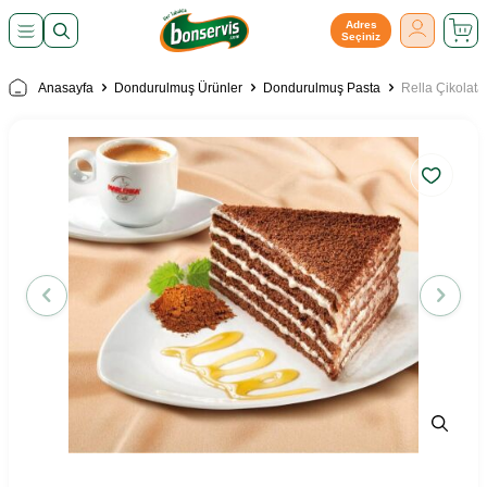
Adres
Seçiniz
Anasayfa
Dondurulmuş Ürünler
Dondurulmuş Pasta
Rella Çikolata