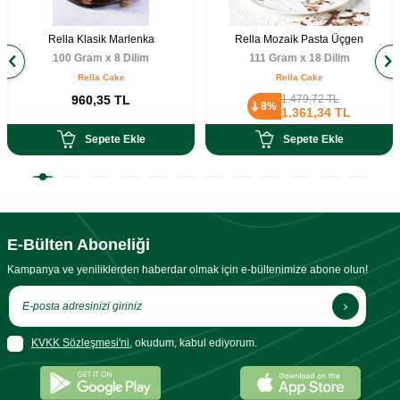
Rella Klasik Marlenka
Rella Mozaik Pasta Üçgen
100 Gram x 8 Dilim
111 Gram x 18 Dilim
Rella Cake
Rella Cake
960,35
TL
1.479,72
TL
8%
1.361,34
TL
Sepete Ekle
Sepete Ekle
E-Bülten Aboneliği
Kampanya ve yeniliklerden haberdar olmak için e-bültenimize abone olun!
KVKK Sözleşmesi'ni
, okudum, kabul ediyorum.