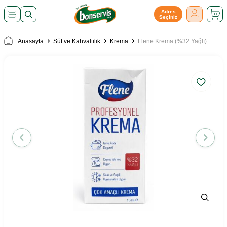
Adres
Seçiniz
Anasayfa
Süt ve Kahvaltılık
Krema
Flene Krema (%32 Yağlı)