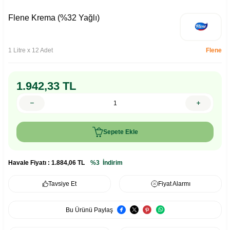
Flene Krema (%32 Yağlı)
1 Litre x 12 Adet
Flene
1.942,33
TL
Sepete Ekle
Havale Fiyatı :
1.884,06
TL
%3
İndirim
Tavsiye Et
Fiyat Alarmı
Bu Ürünü Paylaş