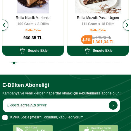
Rella Klasik Marlenka
Rella Mozaik Pasta Üçgen
100 Gram x 8 Dilim
111 Gram x 18 Dilim
Rella Cake
Rella Cake
960,35
TL
1.479,72
TL
8%
1.361,34
TL
Sepete Ekle
Sepete Ekle
E-Bülten Aboneliği
Kampanya ve yeniliklerden haberdar olmak için e-bültenimize abone olun!
KVKK Sözleşmesi'ni
, okudum, kabul ediyorum.