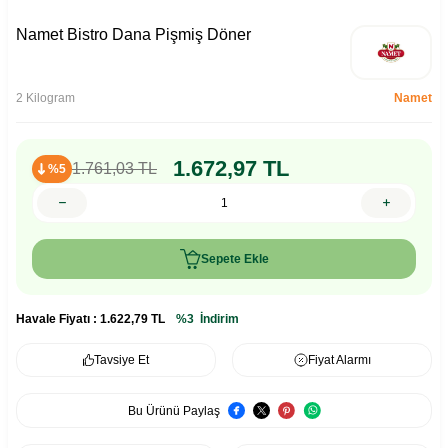
Namet Bistro Dana Pişmiş Döner
2 Kilogram
Namet
1.672,97
TL
1.761,03
TL
%5
Sepete Ekle
Havale Fiyatı :
1.622,79
TL
%3
İndirim
Tavsiye Et
Fiyat Alarmı
Bu Ürünü Paylaş