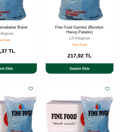
arnabahar Buket
Fine Food Garnitür (Bezelye-
Havuç-Patates)
Kilogram
2,5 Kilogram
ne Food
Fine Food
,37
TL
217,92
TL
ete Ekle
Sepete Ekle