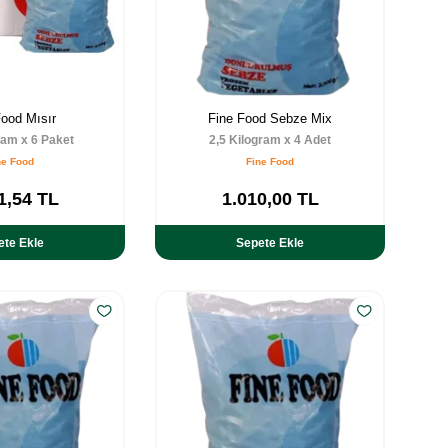
Food Mısır
Fine Food Sebze Mix
ram x 6 Paket
2,5 Kilogram x 4 Adet
ne Food
Fine Food
1,54
TL
1.010,00
TL
ete Ekle
Sepete Ekle