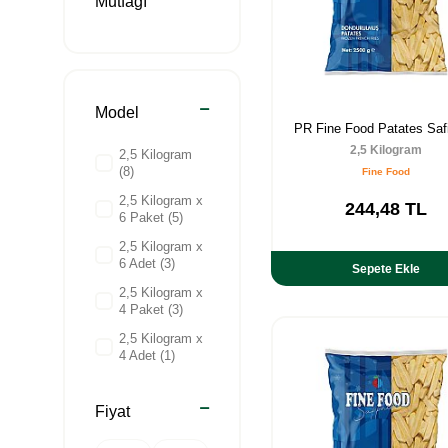
Mutfağı
Fast Food &
(7)
Burger
Fırsat
(1)
Model
Ürünleri
PR Fine Food Patates Safi
2,5 Kilogram
2,5 Kilogram
(8)
Fine Food
2,5 Kilogram x
244,48
TL
6 Paket
(5)
2,5 Kilogram x
6 Adet
(3)
Sepete Ekle
2,5 Kilogram x
4 Paket
(3)
2,5 Kilogram x
4 Adet
(1)
2.5 Kilogram x
6 Adet
(1)
Fiyat
2.5 Kilogram x
5 Adet
(1)