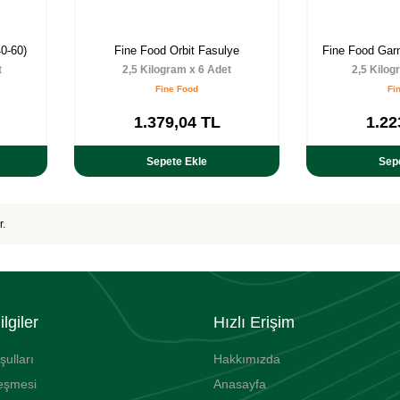
40-60)
Fine Food Orbit Fasulye
Fine Food Garn
t
2,5 Kilogram x 6 Adet
2,5 Kilog
Fine Food
Fi
1.379,04
TL
1.22
Sepete Ekle
Sep
r.
lgiler
Hızlı Erişim
şulları
Hakkımızda
leşmesi
Anasayfa