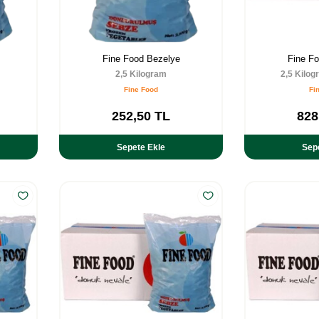
Fine Food Bezelye
Fine F
2,5 Kilogram
2,5 Kilog
Fine Food
Fi
252,50
TL
828
Sepete Ekle
Sep