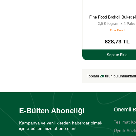
Fine Food Brokoli Buket (
2,5 Kilogram x 4 Pake
Fine Food
828,73
TL
Sepete Ekle
Toplam
28
ürün bulunmaktadı
E-Bülten Aboneliği
Önemli Bi
Teslimat Ko
Kampanya ve yeniliklerden haberdar olmak
için e-bültenimize abone olun!
Üyelik Söz