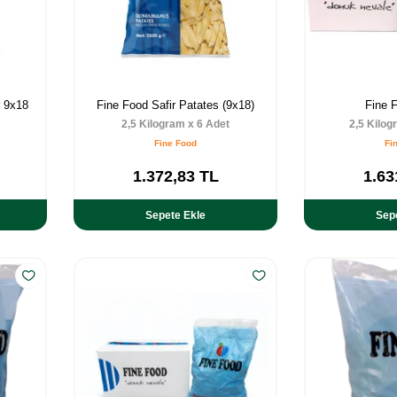
r 9x18
Fine Food Safir Patates (9x18)
Fine 
2,5 Kilogram x 6 Adet
2,5 Kilog
Fine Food
Fi
1.372,83
TL
1.63
Sepete Ekle
Sep