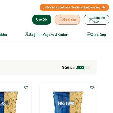
Teslimat bölgesi:
Teslimat bölgesi seçiniz
Sepetim
Üye Ol+
Giriş Yap
0,00
ekler
Sağlıklı Yaşam Ürünleri
Gıda Dışı
Görünüm :