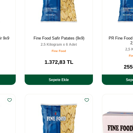
r 9x9
Fine Food Safir Patates (9x9)
PR Fine Food 
2
2.5 Kilogram x 6 Adet
2,5 
Fine Food
Fi
1.372,83
TL
255
Sepete Ekle
Sep