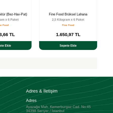
itür (Bez-Hav-Pat)
Fine Food Brüksel Lahana
ram x 6 Paket
2,5 Kilogram x 6 Paket
ne Food
Fine Food
3,66
TL
1.650,97
TL
ete Ekle
Sepete Ekle
Adres & İletişim
Adres
Ayazağa Mah. Kemerburgaz Cad. No:45
34398 Sarıyer / İstanbul