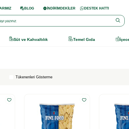
RIMIZ
BLOG
İNDİRİMDEKİLER
DESTEK HATTI
Süt ve Kahvaltılık
Temel Gıda
İçec
Tükenenleri Gösterme