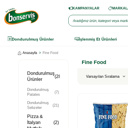
KAMPANYALAR
MARKALA
Dondurulmuş Ürünler
İşlenmiş Et Ürünleri
Anasayfa
Fine Food
Fine Food
Dondurulmuş
(28)
Ürünler
Dondurulmuş
(7)
Patates
Dondurulmuş
(21)
Sebzeler
Pizza &
İtalyan
(2)