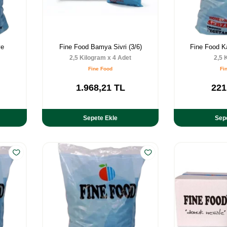
ye
Fine Food Bamya Sivri (3/6)
Fine Food K
2,5 Kilogram x 4 Adet
2,5 
Fine Food
Fi
1.968,21
TL
221
Sepete Ekle
Sep