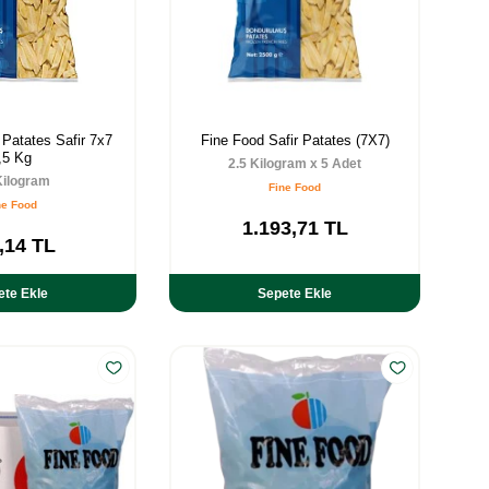
Patates Safir 7x7
Fine Food Safir Patates (7X7)
,5 Kg
2.5 Kilogram x 5 Adet
Kilogram
Fine Food
ne Food
1.193,71
TL
,14
TL
ete Ekle
Sepete Ekle