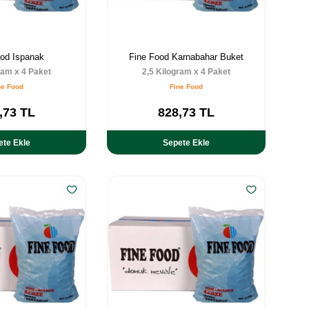
ood Ispanak
Fine Food Karnabahar Buket
ram x 4 Paket
2,5 Kilogram x 4 Paket
ne Food
Fine Food
,73
TL
828,73
TL
ete Ekle
Sepete Ekle