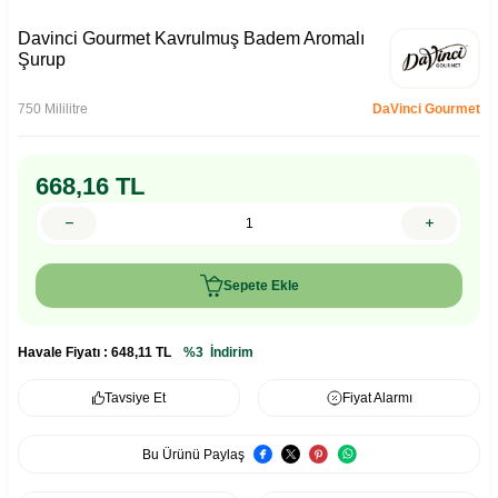
Davinci Gourmet Kavrulmuş Badem Aromalı
Şurup
750 Mililitre
DaVinci Gourmet
668,16
TL
Sepete Ekle
Havale Fiyatı :
648,11
TL
%3
İndirim
Tavsiye Et
Fiyat Alarmı
Bu Ürünü Paylaş