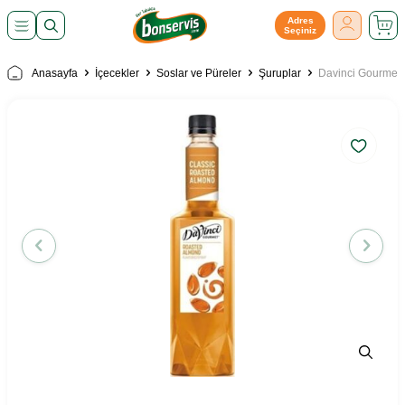
Adres
Seçiniz
Anasayfa
İçecekler
Soslar ve Püreler
Şuruplar
Davinci Gourmet