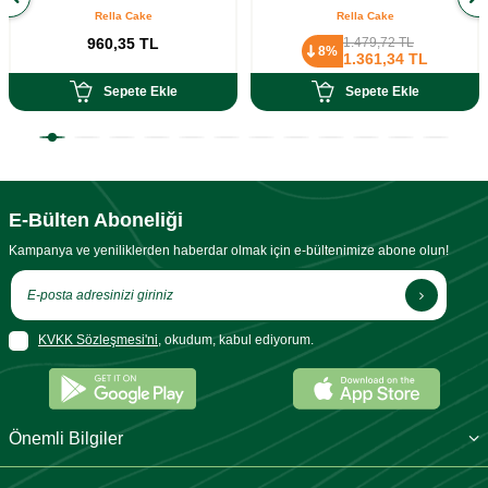
Rella Cake
Rella Cake
960,35
TL
1.479,72
TL
8%
1.361,34
TL
Sepete Ekle
Sepete Ekle
E-Bülten Aboneliği
Kampanya ve yeniliklerden haberdar olmak için e-bültenimize abone olun!
KVKK Sözleşmesi'ni
, okudum, kabul ediyorum.
Önemli Bilgiler