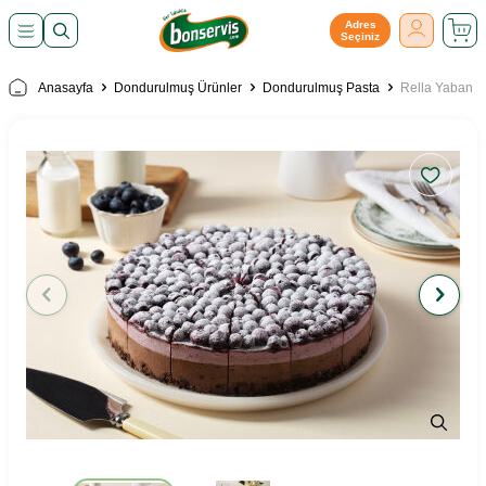
Adres
Seçiniz
Anasayfa
Dondurulmuş Ürünler
Dondurulmuş Pasta
Rella Yaban Me