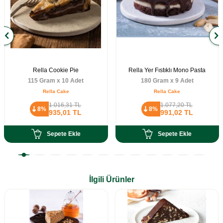
Rella Cookie Pie
Rella Yer Fıstıklı Mono Pasta
115 Gram x 10 Adet
180 Gram x 9 Adet
Rella Cake
Rella Cake
1.016,31
TL
1.077,20
TL
8%
8%
935,01
TL
991,02
TL
Sepete Ekle
Sepete Ekle
İlgili Ürünler