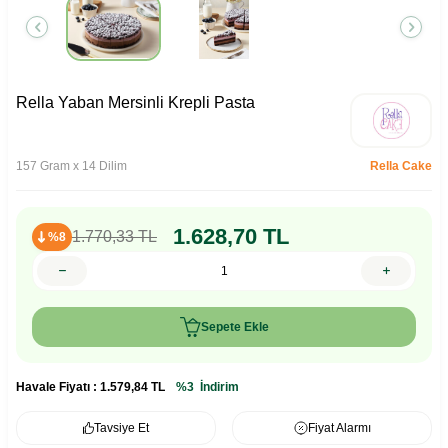
Rella Yaban Mersinli Krepli Pasta
157 Gram x 14 Dilim
Rella Cake
1.628,70
TL
1.770,33
TL
%8
Sepete Ekle
Havale Fiyatı :
1.579,84
TL
%3
İndirim
Tavsiye Et
Fiyat Alarmı