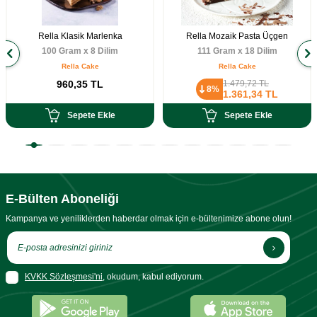
Rella Klasik Marlenka
Rella Mozaik Pasta Üçgen
100 Gram x 8 Dilim
111 Gram x 18 Dilim
Rella Cake
Rella Cake
960,35
TL
1.479,72
TL
8%
1.361,34
TL
Sepete Ekle
Sepete Ekle
E-Bülten Aboneliği
Kampanya ve yeniliklerden haberdar olmak için e-bültenimize abone olun!
KVKK Sözleşmesi'ni
, okudum, kabul ediyorum.