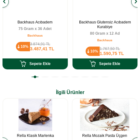
Backhaus Acıbadem
Backhaus Glutensiz Acıbadem
Kurabiye
75 Gram x 36 Adet
80 Gram x 12 Ad
Backhaus
Backhaus
3.874,91
TL
10%
3.487,41
TL
1.767,50
TL
10%
1.590,75
TL
Sepete Ekle
Sepete Ekle
İlgili Ürünler
Rella Klasik Marlenka
Rella Mozaik Pasta Üçgen