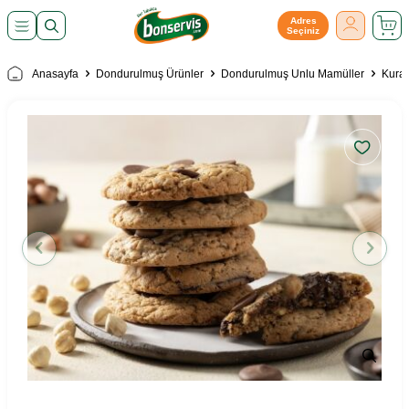
Adres
Seçiniz
Anasayfa
Dondurulmuş Ürünler
Dondurulmuş Unlu Mamüller
Kura