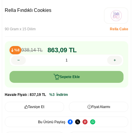
Rella Fındıklı Cookies
90 Gram x 15 Dilim
Rella Cake
863,09
TL
938,14
TL
%8
Sepete Ekle
Havale Fiyatı :
837,19
TL
%3
İndirim
Tavsiye Et
Fiyat Alarmı
Bu Ürünü Paylaş