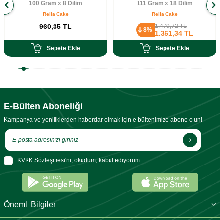
100 Gram x 8 Dilim
111 Gram x 18 Dilim
Rella Cake
Rella Cake
960,35
TL
1.479,72
TL
8%
1.361,34
TL
Sepete Ekle
Sepete Ekle
E-Bülten Aboneliği
Kampanya ve yeniliklerden haberdar olmak için e-bültenimize abone olun!
KVKK Sözleşmesi'ni
, okudum, kabul ediyorum.
Önemli Bilgiler