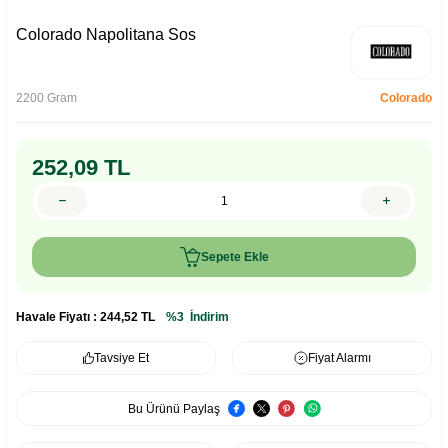
Colorado Napolitana Sos
2200 Gram
Colorado
252,09
TL
Sepete Ekle
Havale Fiyatı :
244,52
TL
%3
İndirim
Tavsiye Et
Fiyat Alarmı
Bu Ürünü Paylaş