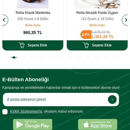
Rella Klasik Marlenka
Rella Mozaik Pasta Üçgen
100 Gram x 8 Dilim
111 Gram x 18 Dilim
Rella Cake
Rella Cake
960,35
TL
1.479,72
TL
8%
1.361,34
TL
Sepete Ekle
Sepete Ekle
E-Bülten Aboneliği
Kampanya ve yeniliklerden haberdar olmak için e-bültenimize abone olun!
KVKK Sözleşmesi'ni
, okudum, kabul ediyorum.