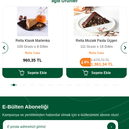
İlgili Ürünler
Rella Klasik Marlenka
Rella Mozaik Pasta Üçgen
100 Gram x 8 Dilim
111 Gram x 18 Dilim
Rella Cake
Rella Cake
960,35
TL
1.479,72
TL
8%
1.361,34
TL
Sepete Ekle
Sepete Ekle
E-Bülten Aboneliği
Kampanya ve yeniliklerden haberdar olmak için e-bültenimize abone olun!