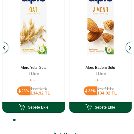
Alpro Yulaf Sütü
Alpro Badem Sütü
1 Litre
1 Litre
Alpro
Alpro
175,41
TL
175,41
TL
23%
23%
134,92
TL
134,92
TL
Sepete Ekle
Sepete Ekle