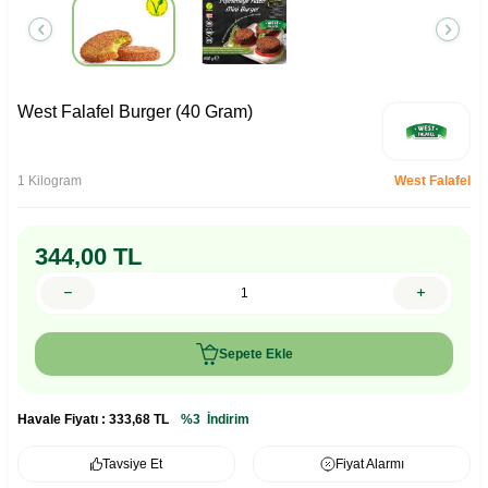
West Falafel Burger (40 Gram)
1 Kilogram
West Falafel
344,00
TL
Sepete Ekle
Havale Fiyatı :
333,68
TL
%3
İndirim
Tavsiye Et
Fiyat Alarmı