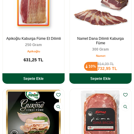
Apikoğlu Kaburga Füme Et Dilimli
Namet Dana Dilimli Kaburga
Füme
250 Gram
300 Gram
Apikoğlu
Namet
631,25
TL
814,39
TL
10%
732,95
TL
Sepete Ekle
Sepete Ekle