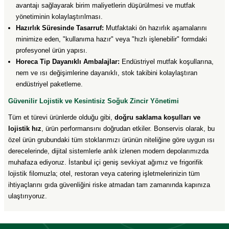
avantajı sağlayarak birim maliyetlerin düşürülmesi ve mutfak
yönetiminin kolaylaştırılması.
Hazırlık Süresinde Tasarruf:
Mutfaktaki ön hazırlık aşamalarını
minimize eden, "kullanıma hazır" veya "hızlı işlenebilir" formdaki
profesyonel ürün yapısı.
Horeca Tip Dayanıklı Ambalajlar:
Endüstriyel mutfak koşullarına,
nem ve ısı değişimlerine dayanıklı, stok takibini kolaylaştıran
endüstriyel paketleme.
Güvenilir Lojistik ve Kesintisiz Soğuk Zincir Yönetimi
Tüm et türevi ürünlerde olduğu gibi,
doğru saklama koşulları ve
lojistik hız
, ürün performansını doğrudan etkiler. Bonservis olarak, bu
özel ürün grubundaki tüm stoklarımızı ürünün niteliğine göre uygun ısı
derecelerinde, dijital sistemlerle anlık izlenen modern depolarımızda
muhafaza ediyoruz. İstanbul içi geniş sevkiyat ağımız ve frigorifik
lojistik filomuzla; otel, restoran veya catering işletmelerinizin tüm
ihtiyaçlarını gıda güvenliğini riske atmadan tam zamanında kapınıza
ulaştırıyoruz.