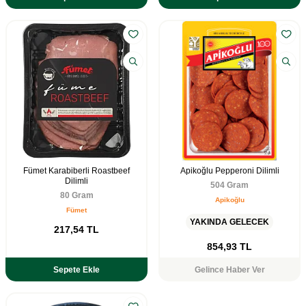
Fümet Karabiberli Roastbeef
Apikoğlu Pepperoni Dilimli
Dilimli
504 Gram
80 Gram
Apikoğlu
Fümet
YAKINDA GELECEK
217,54
TL
854,93
TL
Sepete Ekle
Gelince Haber Ver