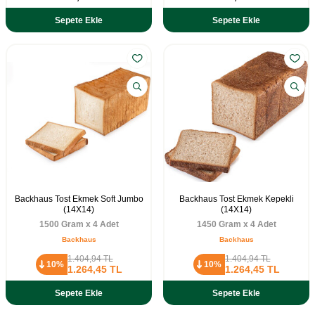
Sepete Ekle
Sepete Ekle
Backhaus Tost Ekmek Soft Jumbo
Backhaus Tost Ekmek Kepekli
(14X14)
(14X14)
1500 Gram x 4 Adet
1450 Gram x 4 Adet
Backhaus
Backhaus
1.404,94
TL
1.404,94
TL
10%
10%
1.264,45
TL
1.264,45
TL
Sepete Ekle
Sepete Ekle