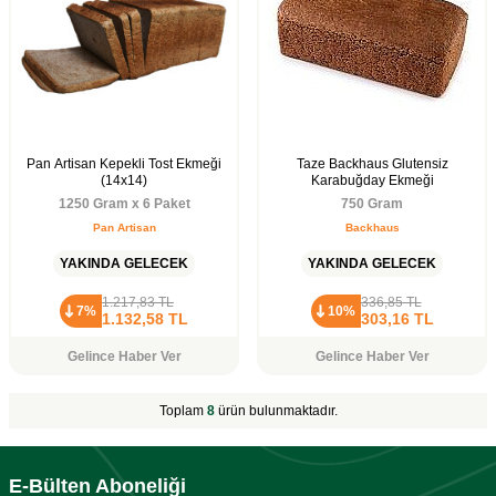
Pan Artisan Kepekli Tost Ekmeği
Taze Backhaus Glutensiz
(14x14)
Karabuğday Ekmeği
1250 Gram x 6 Paket
750 Gram
Pan Artisan
Backhaus
YAKINDA GELECEK
YAKINDA GELECEK
1.217,83
TL
336,85
TL
7%
10%
1.132,58
TL
303,16
TL
Gelince Haber Ver
Gelince Haber Ver
Toplam
8
ürün bulunmaktadır.
E-Bülten Aboneliği