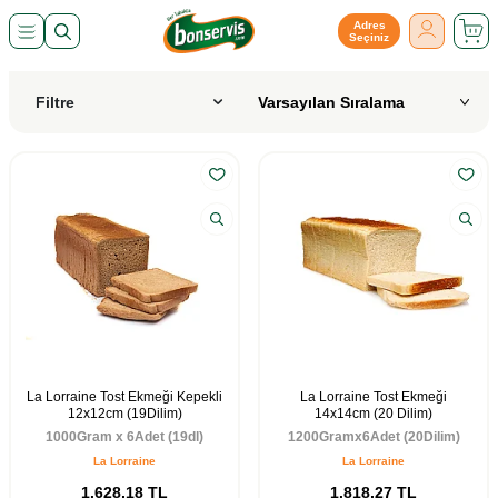
Adres
Seçiniz
Filtre
La Lorraine Tost Ekmeği Kepekli
La Lorraine Tost Ekmeği
12x12cm (19Dilim)
14x14cm (20 Dilim)
1000Gram x 6Adet (19dl)
1200Gramx6Adet (20Dilim)
La Lorraine
La Lorraine
1.628,18
TL
1.818,27
TL