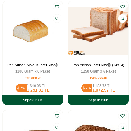
Pan Artisan Ayvalık Tost Ekmeği
Pan Artisan Tost Ekmeği (14x14)
1100 Gram x 6 Paket
1250 Gram x 6 Paket
Pan Artisan
Pan Artisan
1.346,03
TL
1.153,73
TL
7%
7%
1.251,81
TL
1.072,97
TL
Sepete Ekle
Sepete Ekle